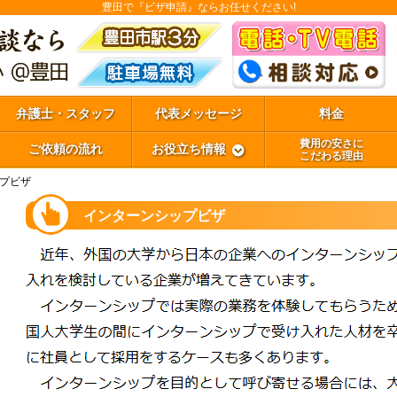
豊田で『ビザ申請』ならお任せください!
弁護士・スタッフ
代表メッセージ
料金
費用の安さに
ご依頼の流れ
お役立ち情報
こだわる理由
プビザ
インターンシップビザ