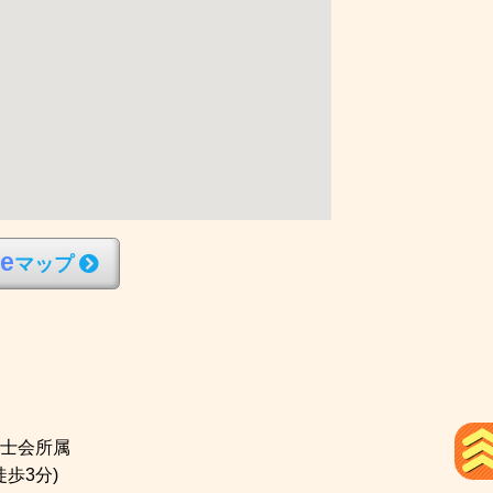
l
e
マップ
士会所属
徒歩3分)