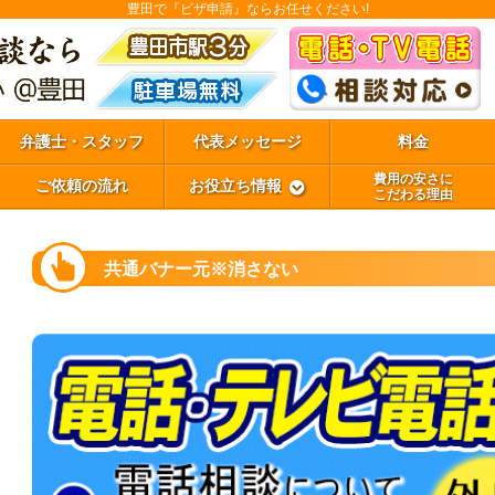
豊田で『ビザ申請』ならお任せください!
弁護士・スタッフ
代表メッセージ
料金
費用の安さに
ご依頼の流れ
お役立ち情報
こだわる理由
共通バナー元※消さない