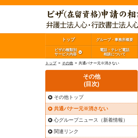
トップ
グループ・事務所概要
ビザの種類別
電話・テレビ電話
サービス内容
相談について
トップ
その他
共通バナー元※消さない
その他
(目次)
その他トップ
共通バナー元※消さない
心グループニュース（新着情報）
関連リンク