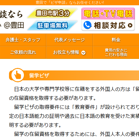
豊田で『ビザ申請』ならお任せください!
弁護士・スタッフ
代表メッセージ
料金
費用の安さに
ご依頼の流れ
お役立ち情報
こだわる理由
留学ビザ