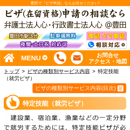
豊田で『ビザ申請』ならお任せください!
お問合せ
MENU
アクセス・地図
トップ
ビザの種類別サービス内容
特定技能
（就労ビザ）
ビザの種類別サービス内容(目次)
特定技能（就労ビザ）