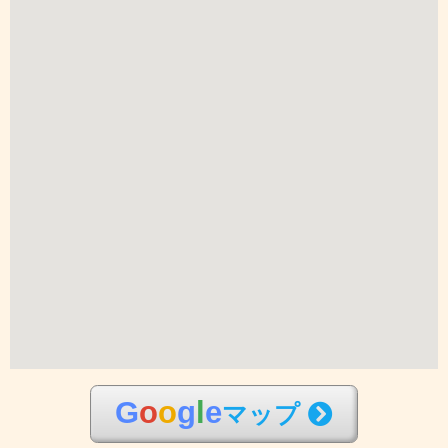
G
o
o
g
l
e
マップ