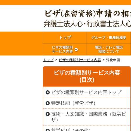
トップ
グループ・事務所概要
ビザの種類別
電話・テレビ電話
サービス内容
相談について
トップ
ビザの種類別サービス内容
帰化申請
ビザの種類別サービス内容
(目次)
ビザの種類別サービス内容トップ
特定技能（就労ビザ）
技術・人文知識・国際業務（就労ビ
ザ）
就労ビザ（その他）