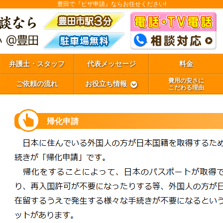
豊田で『ビザ申請』ならお任せください!
弁護士・スタッフ
代表メッセージ
料金
費用の安さに
ご依頼の流れ
お役立ち情報
こだわる理由
帰化申請